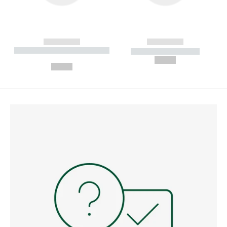
------------
------------
----------- ----------- --------
----------- -----------
---
--,-- €
--,-- €