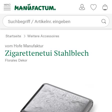
Zum Inhalt springen
Kundenkonto
Merkliste
0,0
Startseite
Weitere Accessoires
vom Hofe Manufaktur
Zigarettenetui Stahlblech
Florales Dekor