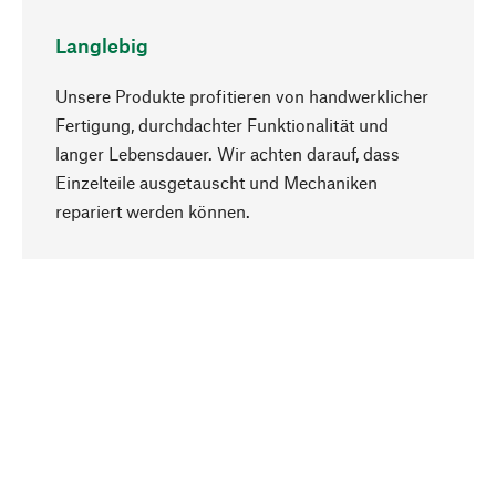
Langlebig
Unsere Produkte profitieren von handwerklicher
Fertigung, durchdachter Funktionalität und
langer Lebensdauer. Wir achten darauf, dass
Einzelteile ausgetauscht und Mechaniken
Nach oben
repariert werden können.
Bewusst
Nachhaltigkeit steht im Fokus unserer
Produktauswahl. Wir setzen auf natürliche
Inhaltsstoffe und Materialien, die gepflegt werden
können, sowie auf eine ressourcenschonende