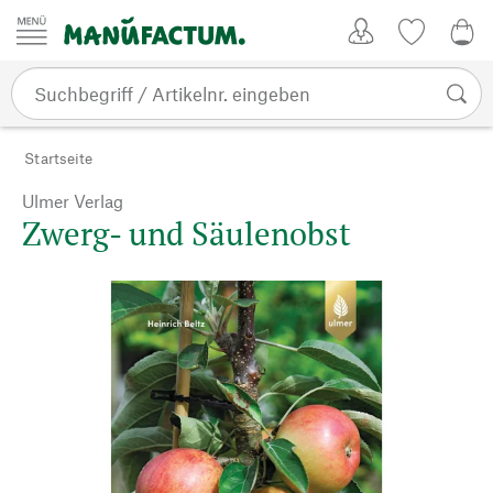
Zum Inhalt springen
Kundenkonto
Merkliste
0,0
Startseite
Ulmer Verlag
Zwerg- und Säulenobst