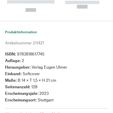
----------- ----------- --------
----------- -----------
---
--,-- €
--,-- €
Produktinformation
Artikelnummer
211421
ISBN:
9783818617745
Auflage:
2
Herausgeber:
Verlag Eugen Ulmer
Einband:
Softcover
Maße:
B 14 × T 1,5 × H 21 cm
Seitenanzahl:
128
Erscheinungsjahr:
2023
Erscheinungsort:
Stuttgart