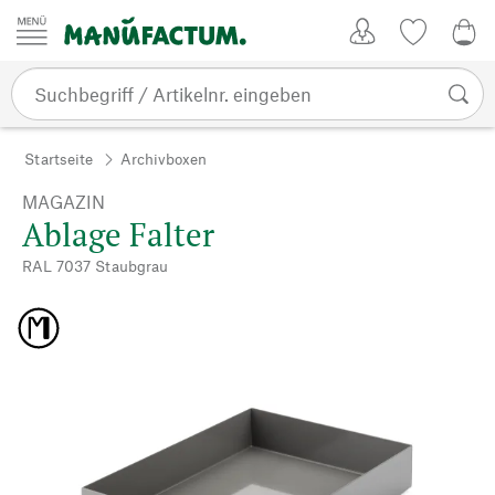
Zum Inhalt springen
Kundenkonto
Merkliste
0,0
Startseite
Archivboxen
MAGAZIN
Ablage Falter
RAL 7037 Staubgrau