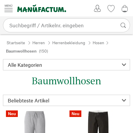
Zum Inhalt springen
Kundenkonto
Merkliste
0,0
Startseite
Herren
Herrenbekleidung
Hosen
Baumwollhosen
(150)
Baumwollhosen
Neu
Neu