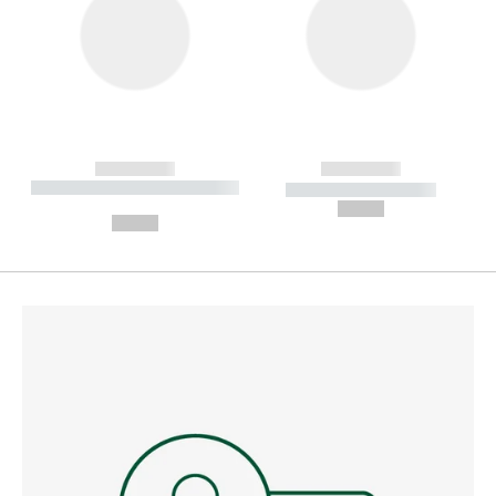
------------
------------
----------- ----------- --------
----------- -----------
---
--,-- €
--,-- €