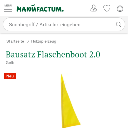
Zum Inhalt springen
Kundenkonto
Merkliste
0,0
Startseite
Holzspielzeug
Bausatz Flaschenboot 2.0
Gelb
Neu