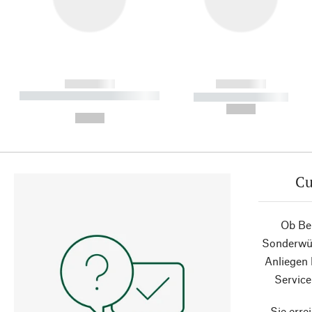
------------
------------
----------- ----------- ----------
----------- -----------
-
--,-- €
--,-- €
Cu
Ob Ber
Sonderwün
Anliegen
Service
Sie erre