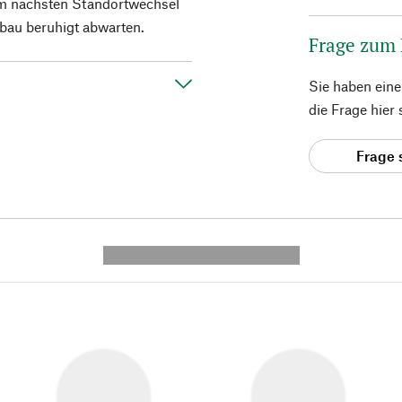
em nächsten Standortwechsel
bbau beruhigt abwarten.
Frage zum
Sie haben ein
die Frage hier
Frage 
---------- --------------