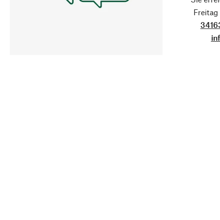
Freita
3416
in