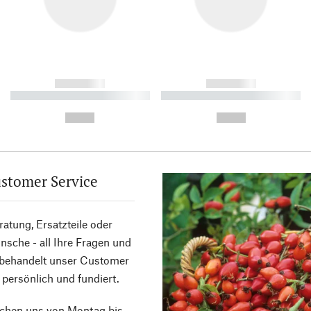
------------
------------
----------- ----------- ----------
----------- ----------- ----------
-
-
--,-- €
--,-- €
stomer Service
atung, Ersatzteile oder
sche - all Ihre Fragen und
 behandelt unser Customer
 persönlich und fundiert.
ichen uns von Montag bis