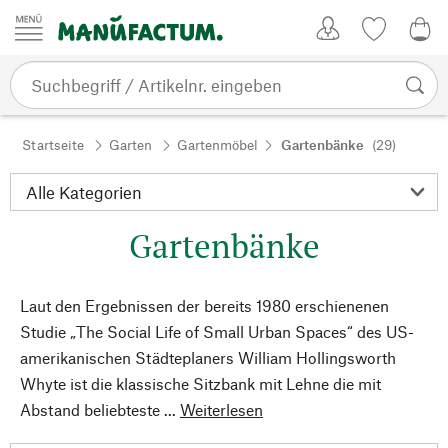
Zum Inhalt springen
Kundenkonto
Merkliste
0,0
Startseite
Garten
Gartenmöbel
Gartenbänke
(29)
Gartenbänke
Laut den Ergebnissen der bereits 1980 erschienenen
Studie „The Social Life of Small Urban Spaces“ des US-
amerikanischen Städteplaners William Hollingsworth
Whyte ist die klassische Sitzbank mit Lehne die mit
Abstand beliebteste ...
Weiterlesen