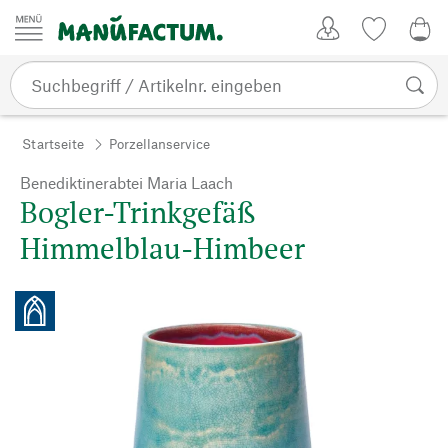
Zum Inhalt springen
Kundenkonto
Merkliste
0,0
Startseite
Porzellanservice
Benediktinerabtei Maria Laach
Bogler-Trinkgefäß
Himmelblau-Himbeer