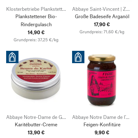
Klosterbetriebe Plankstetten
Abbaye Saint-Vincent | Zhenobya Aleppo- und Naturseifen
Plankstettener Bio-
Große Badeseife Arganöl
Rindergulasch
17,90 €
Grundpreis: 71,60 €/kg
14,90 €
Grundpreis: 37,25 €/kg
Abbaye Notre-Dame de Ganagobie
Abbaye Notre Dame de l’Annonciation
Karitébutter-Creme
Feigen-Konfitüre
13,90 €
9,90 €