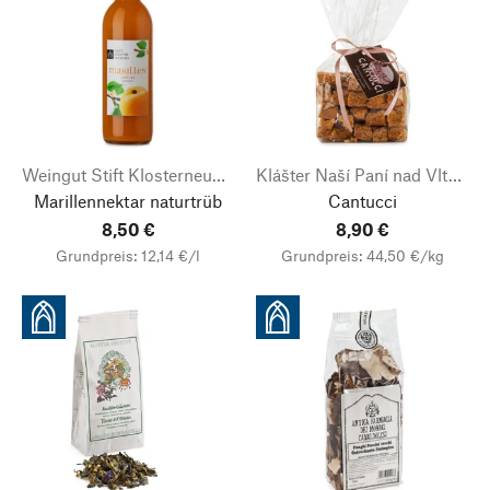
Weingut Stift Klosterneuburg
Klášter Naší Paní nad Vltavou
Marillennektar naturtrüb
Cantucci
8,50 €
8,90 €
Grundpreis: 12,14 €/l
Grundpreis: 44,50 €/kg