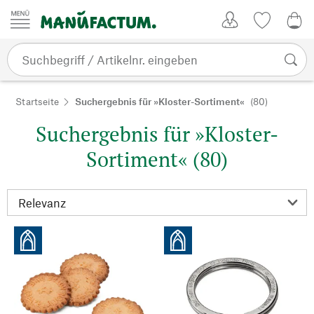
Zum Inhalt springen
Kundenkonto
Merkliste
0,0
Startseite
Suchergebnis für »Kloster-Sortiment«
(80)
Suchergebnis für »Kloster-
Sortiment« (80)