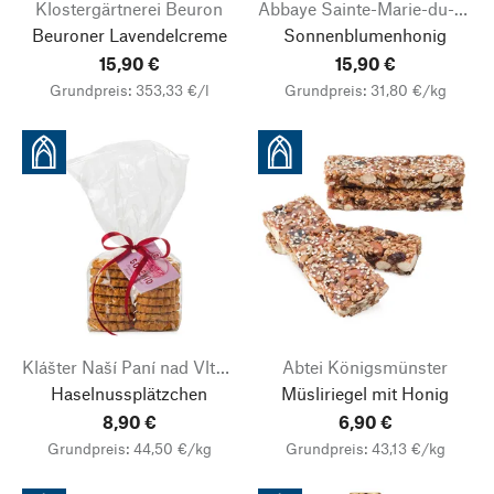
Klostergärtnerei Beuron
Abbaye Sainte-Marie-du-Désert
Beuroner Lavendelcreme
Sonnenblumenhonig
15,90 €
15,90 €
Grundpreis: 353,33 €/l
Grundpreis: 31,80 €/kg
Klášter Naší Paní nad Vltavou
Abtei Königsmünster
Haselnussplätzchen
Müsliriegel mit Honig
8,90 €
6,90 €
Grundpreis: 44,50 €/kg
Grundpreis: 43,13 €/kg