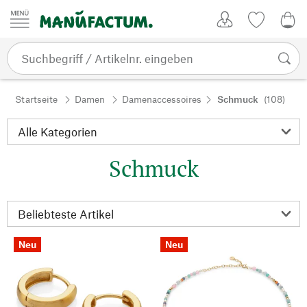
Zum Inhalt springen
Kundenkonto
Merkliste
0,0
Startseite
Damen
Damenaccessoires
Schmuck
(108)
Schmuck
Neu
Neu