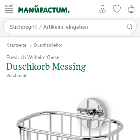
Zum Inhalt springen
Kundenkonto
Merkliste
0,0
Startseite
Duschzubehör
Friedrich Wilhelm Giese
Duschkorb Messing
Verchromt