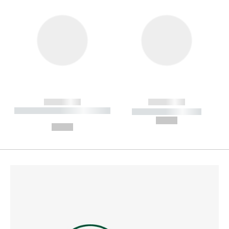
------------
------------
----------- ----------- --------
----------- -----------
---
--,-- €
--,-- €