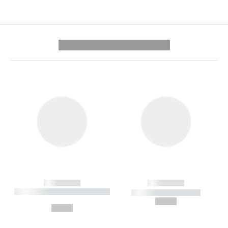
---------- --------------
------------
------------
----------- ----------- --------
----------- -----------
---
--,-- €
--,-- €