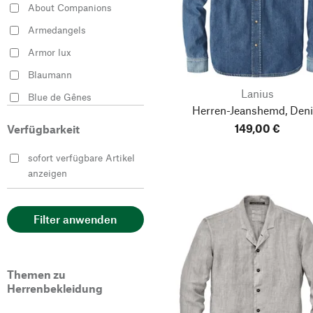
About Companions
Orange
Armedangels
Rot
Armor lux
Schwarz
Blaumann
Weiß
Lanius
Blue de Gênes
Herren-Jeanshemd, Den
Hannes Roether
149,00 €
Verfügbarkeit
Knowledge Cotton
Apparel
sofort verfügbare Artikel
anzeigen
Lanius
Oliver Spencer
Filter anwenden
Pike Brothers
Stapf
Tellason
Themen zu
Herrenbekleidung
Vetra