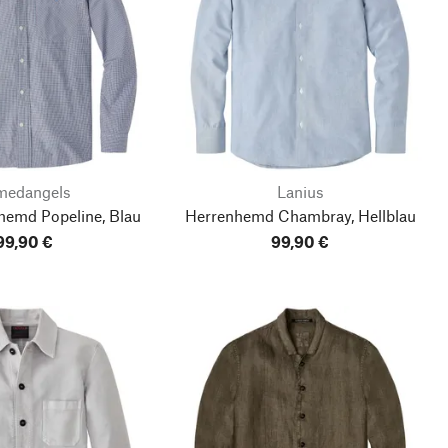
medangels
Lanius
hemd Popeline, Blau
Herrenhemd Chambray, Hellblau
99,90 €
99,90 €