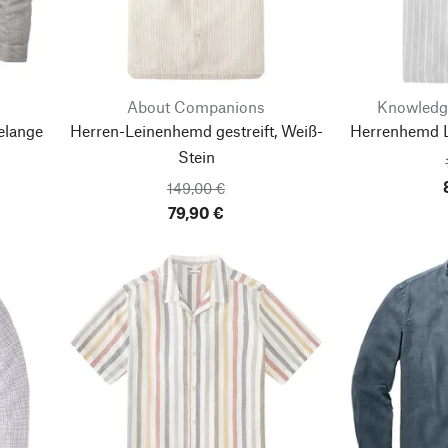
About Companions
Knowledg
elange
Herren-Leinenhemd gestreift, Weiß-
Herrenhemd Le
Stein
149,00 €
79,90 €