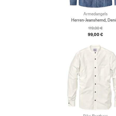
Armedangels
Herren-Jeanshemd, Den
119,00 €
99,00 €
Pike Brothers