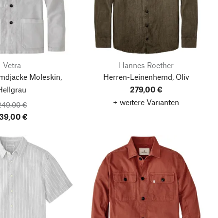
Vetra
Hannes Roether
mdjacke Moleskin,
Herren-Leinenhemd, Oliv
Hellgrau
279,00 €
+ weitere Varianten
249,00 €
39,00 €