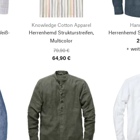
Knowledge Cotton Apparel
Han
eiß-
Herrenhemd Strukturstreifen,
Herrenhemd St
Multicolor
2
+ weit
79,90 €
64,90 €