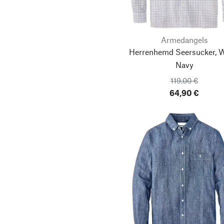
Armedangels
Herrenhemd Seersucker, W
Navy
119,00 €
64,90 €