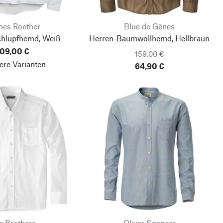
nes Roether
Blue de Gênes
chlupfhemd, Weiß
Herren-Baumwollhemd, Hellbraun
09,00 €
159,00 €
ere Varianten
64,90 €
e Brothers
Oliver Spencer