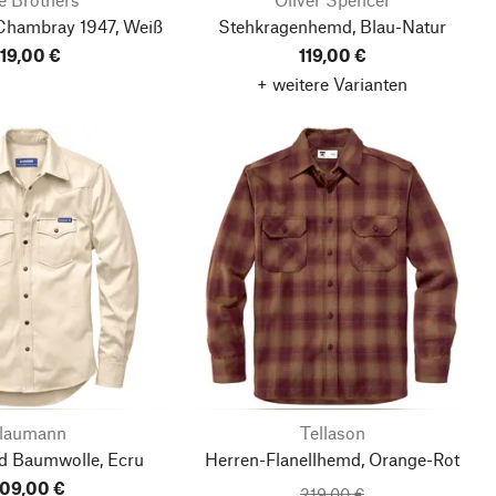
hambray 1947, Weiß
Stehkragenhemd, Blau-Natur
119,00 €
119,00 €
+ weitere Varianten
laumann
Tellason
 Baumwolle, Ecru
Herren-Flanellhemd, Orange-Rot
09,00 €
219,00 €