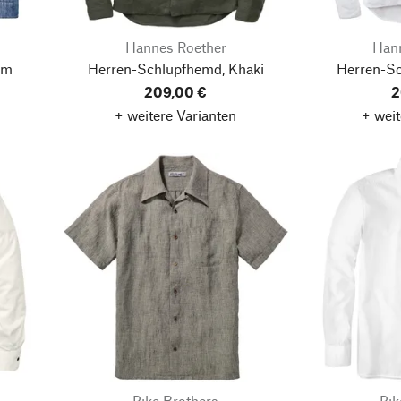
Hannes Roether
Han
im
Herren-Schlupfhemd, Khaki
Herren-S
209,00 €
2
+ weitere Varianten
+ weit
Pike Brothers
Pik