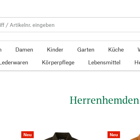
n
Damen
Kinder
Garten
Küche
 Lederwaren
Körperpflege
Lebensmittel
He
Herrenhemden
Neu
Neu