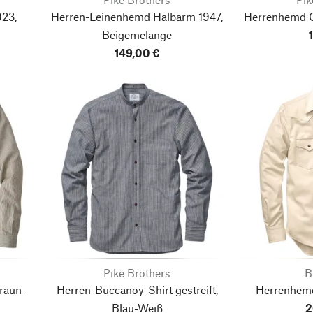
923,
Herren-Leinenhemd Halbarm 1947,
Herrenhemd C
Beigemelange
149,00 €
Pike Brothers
B
Braun-
Herren-Buccanoy-Shirt gestreift,
Herrenhemd
Blau-Weiß
2