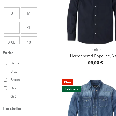
S
M
L
XL
XXL
48
Lanius
Farbe
Herrenhemd Popeline, N
50
52
99,90 €
Beige
54
56
Blau
Braun
Neu
Grau
Exklusiv
Grün
Kupferfarben
Hersteller
Mehrfarbig