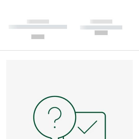
------------
------------
----------- ----------- --------
----------- -----------
---
--,-- €
--,-- €