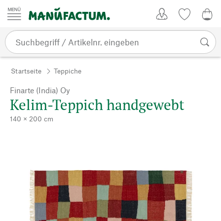
Zum Inhalt springen
Kundenkonto
Merkliste
0,0
Startseite
Teppiche
Finarte (India) Oy
Kelim-Teppich handgewebt
140 × 200 cm