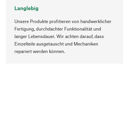
Langlebig
Unsere Produkte profitieren von handwerklicher
Fertigung, durchdachter Funktionalität und
langer Lebensdauer. Wir achten darauf, dass
Einzelteile ausgetauscht und Mechaniken
Nach oben
repariert werden können.
Bewusst
Nachhaltigkeit steht im Fokus unserer
Produktauswahl. Wir setzen auf natürliche
Inhaltsstoffe und Materialien, die gepflegt werden
können, sowie auf eine ressourcenschonende
und sozialverträgliche Produktion.