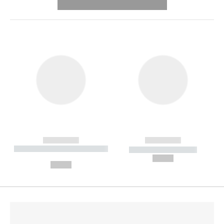
---------- --------------
------------
------------
----------- ----------- --------
----------- -----------
---
--,-- €
--,-- €