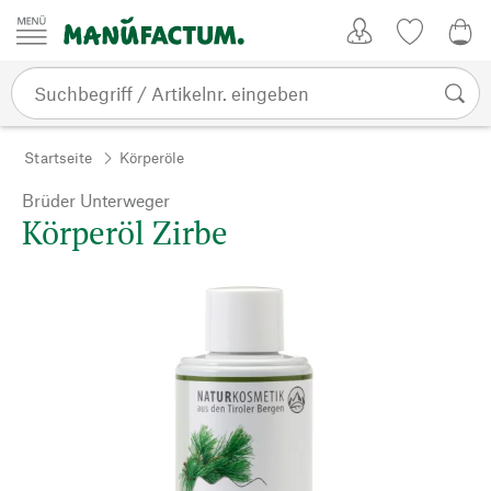
Zum Inhalt springen
Kundenkonto
Merkliste
0,0
Startseite
Körperöle
Brüder Unterweger
Körperöl Zirbe