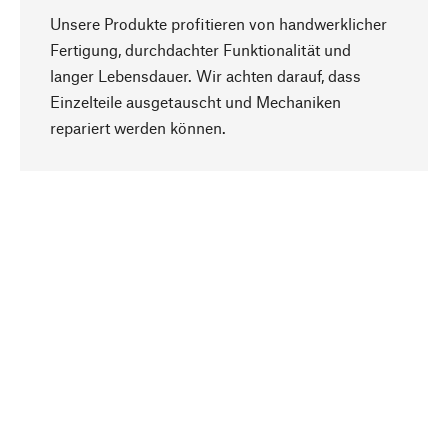
Unsere Produkte profitieren von handwerklicher
Fertigung, durchdachter Funktionalität und
langer Lebensdauer. Wir achten darauf, dass
Einzelteile ausgetauscht und Mechaniken
Nach oben
repariert werden können.
Bewusst
Nachhaltigkeit steht im Fokus unserer
Produktauswahl. Wir setzen auf natürliche
Inhaltsstoffe und Materialien, die gepflegt werden
können, sowie auf eine ressourcenschonende
und sozialverträgliche Produktion.