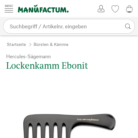
Zum Inhalt springen
Kundenkonto
Merkliste
0,0
Startseite
Bürsten & Kämme
Hercules-Sägemann
Lockenkamm Ebonit