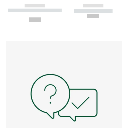
------------
------------
----------- ----------- --------
----------- -----------
---
--,-- €
--,-- €