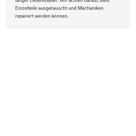
Einzelteile ausgetauscht und Mechaniken
Nach oben
repariert werden können.
Bewusst
Nachhaltigkeit steht im Fokus unserer
Produktauswahl. Wir setzen auf natürliche
Inhaltsstoffe und Materialien, die gepflegt werden
können, sowie auf eine ressourcenschonende
und sozialverträgliche Produktion.
Ausgewählt