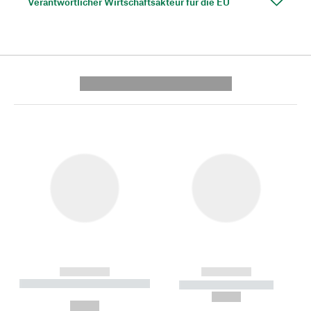
Verantwortlicher Wirtschaftsakteur für die EU
---------- --------------
------------
------------
----------- ----------- --------
----------- -----------
---
--,-- €
--,-- €