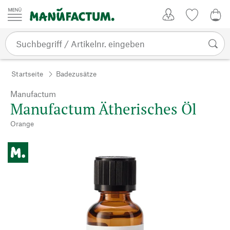
Zum Inhalt springen
Kundenkonto
Merkliste
0,0
Startseite
Badezusätze
Manufactum
Manufactum Ätherisches Öl
Orange