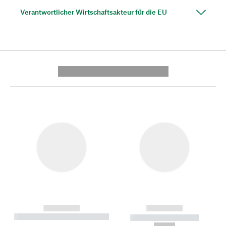
Verantwortlicher Wirtschaftsakteur für die EU
---------- --------------
------------
------------
----------- ----------- --------
----------- -----------
---