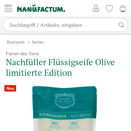
Zum Inhalt springen
Kundenkonto
Merkliste
0,0
Startseite
Seifen
Panier des Sens
Nachfüller Flüssigseife Olive
limitierte Edition
Neu