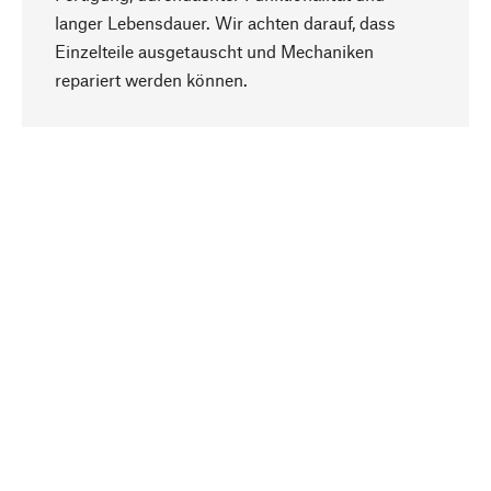
langer Lebensdauer. Wir achten darauf, dass
Einzelteile ausgetauscht und Mechaniken
Nach oben
repariert werden können.
Bewusst
Nachhaltigkeit steht im Fokus unserer
Produktauswahl. Wir setzen auf natürliche
Inhaltsstoffe und Materialien, die gepflegt werden
können, sowie auf eine ressourcenschonende
und sozialverträgliche Produktion.
Ausgewählt