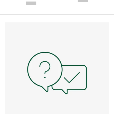
--,-- €
--,-- €