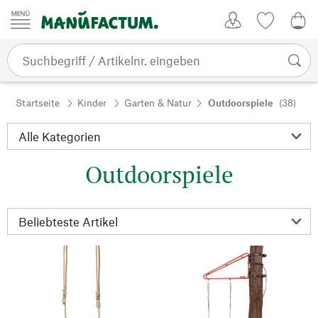
Zum Inhalt springen
Kundenkonto
Merkliste
0,0
Startseite
Kinder
Garten & Natur
Outdoorspiele
(38)
Outdoorspiele