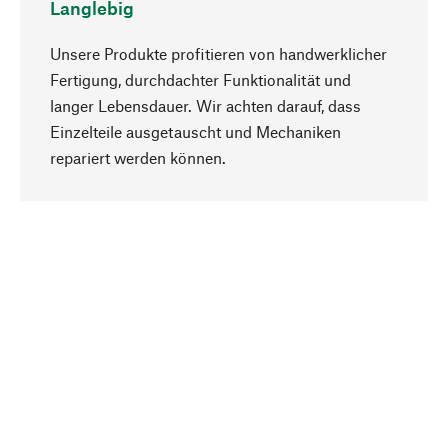
Langlebig
Unsere Produkte profitieren von handwerklicher
Fertigung, durchdachter Funktionalität und
langer Lebensdauer. Wir achten darauf, dass
Einzelteile ausgetauscht und Mechaniken
Nach oben
repariert werden können.
Bewusst
Nachhaltigkeit steht im Fokus unserer
Produktauswahl. Wir setzen auf natürliche
Inhaltsstoffe und Materialien, die gepflegt werden
können, sowie auf eine ressourcenschonende
und sozialverträgliche Produktion.