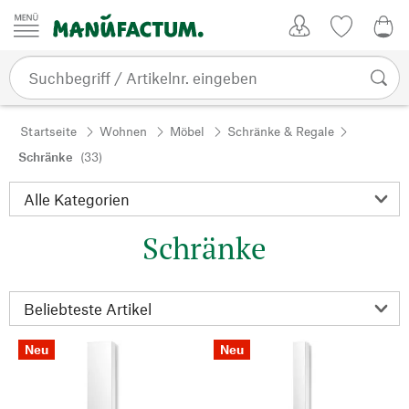
Zum Inhalt springen
Kundenkonto
Merkliste
0,0
Startseite
Wohnen
Möbel
Schränke & Regale
Schränke
(33)
Schränke
Neu
Neu