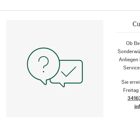
Cu
Ob Ber
Sonderwün
Anliegen
Service
Sie erre
Freita
3416
in