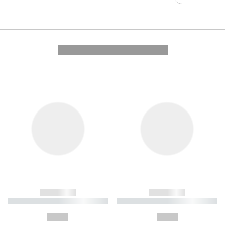
---------- --------------
------------
------------
----------- ----------- ----------
----------- ----------- ----------
-
-
--,-- €
--,-- €