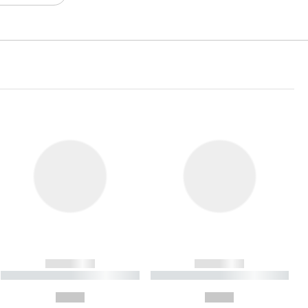
------------
------------
----------- ----------- ----------
----------- ----------- ----------
- -----------
-
--,-- €
--,-- €