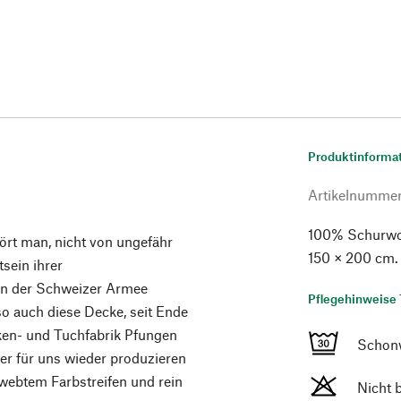
Produktinforma
Artikelnumme
100% Schurwoll
ört man, nicht von ungefähr
150 × 200 cm.
sein ihrer
 in der Schweizer Armee
Pflegehinweise 
 so auch diese Decke, seit Ende
ken- und Tuchfabrik Pfungen
Schon
ller für uns wieder produzieren
webtem Farbstreifen und rein
Nicht 