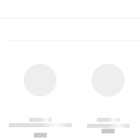
------------
------------
----------- ----------- ----------
----------- -----------
-
--,-- €
--,-- €