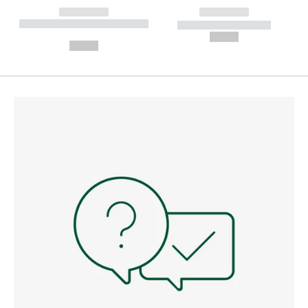
------------
------------
----------- ----------- --------
----------- -----------
---
--,-- €
--,-- €