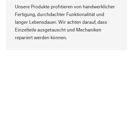
Unsere Produkte profitieren von handwerklicher
Fertigung, durchdachter Funktionalität und
langer Lebensdauer. Wir achten darauf, dass
Einzelteile ausgetauscht und Mechaniken
Nach oben
repariert werden können.
Bewusst
Nachhaltigkeit steht im Fokus unserer
Produktauswahl. Wir setzen auf natürliche
Inhaltsstoffe und Materialien, die gepflegt werden
können, sowie auf eine ressourcenschonende
und sozialverträgliche Produktion.