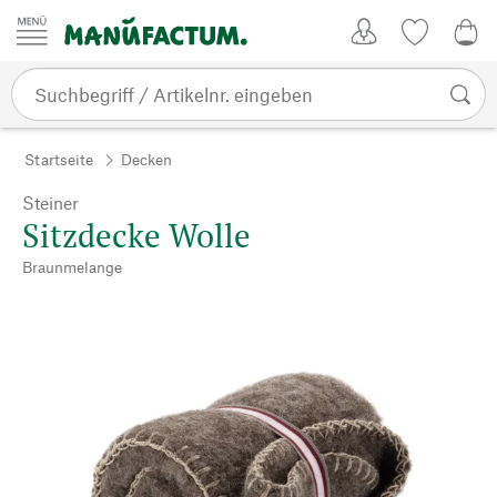
Zum Inhalt springen
Kundenkonto
Merkliste
0,0
Startseite
Decken
Steiner
Sitzdecke Wolle
Braunmelange