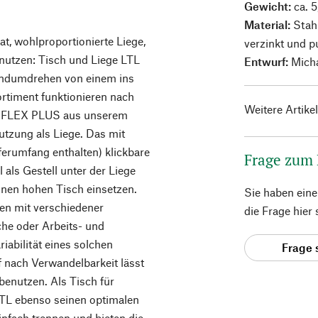
Gewicht:
ca. 5
Material:
Stahl
t, wohlproportionierte Liege,
verzinkt und p
nutzen: Tisch und Liege LTL
Entwurf:
Micha
Handumdrehen von einem ins
rtiment funktionieren nach
Weitere Artike
ze FLEX PLUS aus unserem
utzung als Liege. Das mit
eferumfang enthalten) klickbare
Frage zum
 als Gestell unter der Liege
inen hohen Tisch einsetzen.
Sie haben ein
men mit verschiedener
die Frage hier
che oder Arbeits- und
iabilität eines solchen
Frage 
 nach Verwandelbarkeit lässt
 benutzen. Als Tisch für
TL ebenso seinen optimalen
einfach trennen und bieten die