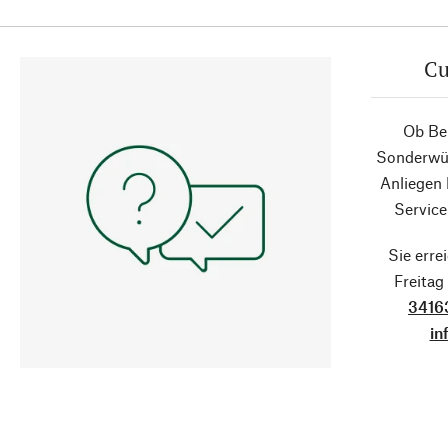
Cu
Ob Ber
Sonderwün
Anliegen
Service
Sie erre
Freita
3416
in