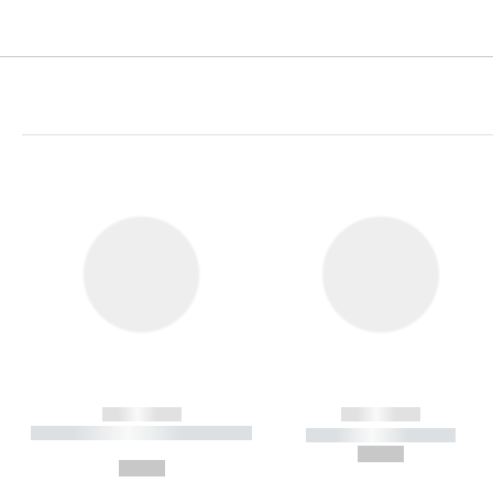
------------
------------
----------- ----------- ----------
----------- -----------
-
--,-- €
--,-- €