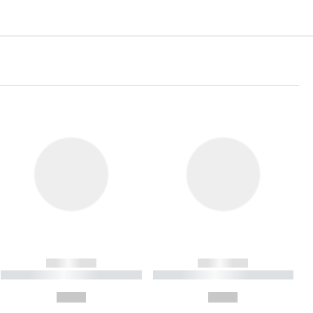
------------
------------
----------- ----------- ----------
----------- ----------- ----------
- -----------
-
--,-- €
--,-- €