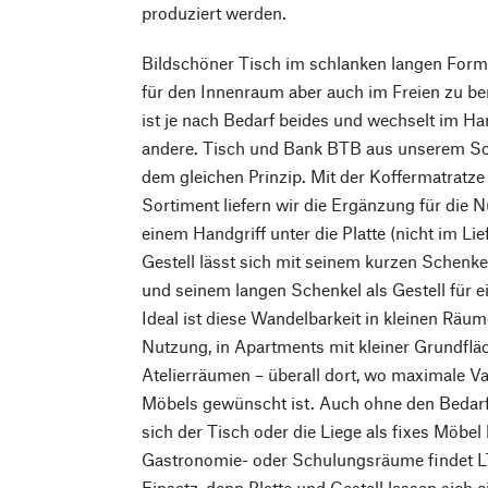
produziert werden.
Bildschöner Tisch im schlanken langen Forma
für den Innenraum aber auch im Freien zu be
ist je nach Bedarf beides und wechselt im 
andere. Tisch und Bank BTB aus unserem So
dem gleichen Prinzip. Mit der Koffermatrat
Sortiment liefern wir die Ergänzung für die N
einem Handgriff unter die Platte (nicht im Li
Gestell lässt sich mit seinem kurzen Schenkel
und seinem langen Schenkel als Gestell für e
Ideal ist diese Wandelbarkeit in kleinen Räu
Nutzung, in Apartments mit kleiner Grundflä
Atelierräumen – überall dort, wo maximale Var
Möbels gewünscht ist. Auch ohne den Bedarf
sich der Tisch oder die Liege als fixes Möbel
Gastronomie- oder Schulungsräume findet L
Einsatz, denn Platte und Gestell lassen sich 