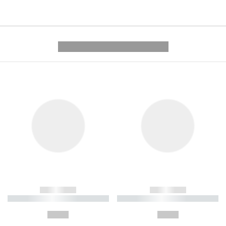
---------- --------------
------------
------------
----------- ----------- ----------
----------- ----------- ----------
-
-
--,-- €
--,-- €