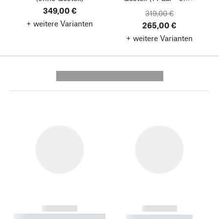
349,00 €
Platte)
319,00 €
+ weitere Varianten
265,00 €
+ weitere Varianten
---------- --------------
------------
------------
----------- ----------- --------
----------- -----------