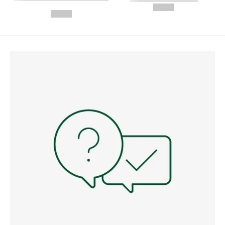
---
--,-- €
--,-- €