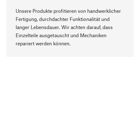
Unsere Produkte profitieren von handwerklicher
Fertigung, durchdachter Funktionalität und
langer Lebensdauer. Wir achten darauf, dass
Einzelteile ausgetauscht und Mechaniken
Nach oben
repariert werden können.
Bewusst
Nachhaltigkeit steht im Fokus unserer
Produktauswahl. Wir setzen auf natürliche
Inhaltsstoffe und Materialien, die gepflegt werden
können, sowie auf eine ressourcenschonende
und sozialverträgliche Produktion.