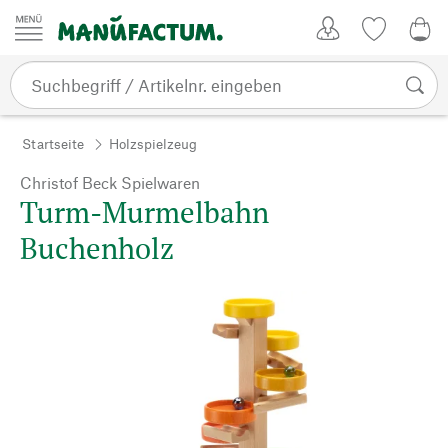
Zum Inhalt springen
Kundenkonto
Merkliste
0,0
Startseite
Holzspielzeug
Christof Beck Spielwaren
Turm-Murmelbahn
Buchenholz