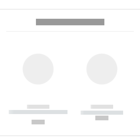
---------- --------------
------------
------------
----------- ----------- --------
----------- -----------
---
--,-- €
--,-- €