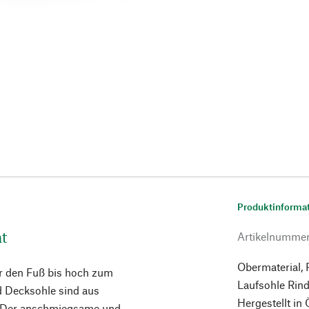
Produktinforma
mt
Artikelnumme
Obermaterial,
r den Fuß bis hoch zum
Laufsohle Rind
d Decksohle sind aus
Hergestellt in 
t. Der anschmiegsame und