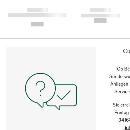
------------
------------
----------- ----------- ----------
----------- -----------
-
--,-- €
--,-- €
Cu
Ob Ber
Sonderwün
Anliegen
Service
Sie erre
Freita
3416
in