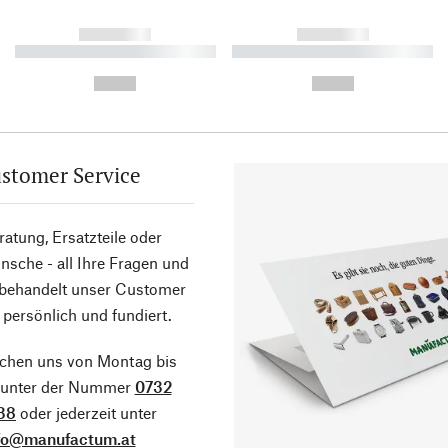
------------
------------
----------- ----------- ----------
----------- ----------- ----------
-
-
--,-- €
--,-- €
stomer Service
atung, Ersatzteile oder
sche - all Ihre Fragen und
 behandelt unser Customer
 persönlich und fundiert.
ichen uns von Montag bis
g unter der Nummer
0732
38
oder jederzeit unter
fo@manufactum.at