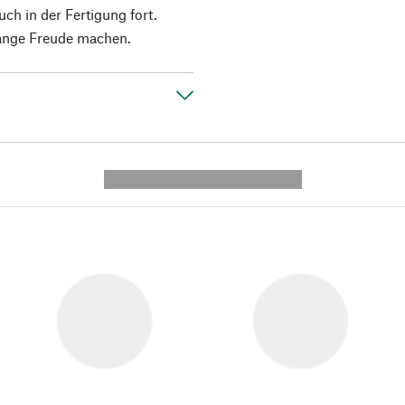
ch in der Fertigung fort.
lange Freude machen.
---------- --------------