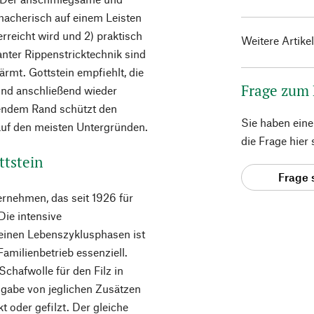
macherisch auf einem Leisten
rreicht wird und 2) praktisch
Weitere Artike
anter Rippenstricktechnik sind
mt. Gottstein empfiehlt, die
Frage zum
nd anschließend wieder
endem Rand schützt den
Sie haben ein
 auf den meisten Untergründen.
die Frage hier
ttstein
Frage 
ternehmen, das seit 1926 für
Die intensive
seinen Lebenszyklusphasen ist
Familienbetrieb essenziell.
Schafwolle für den Filz in
ugabe von jeglichen Zusätzen
 oder gefilzt. Der gleiche