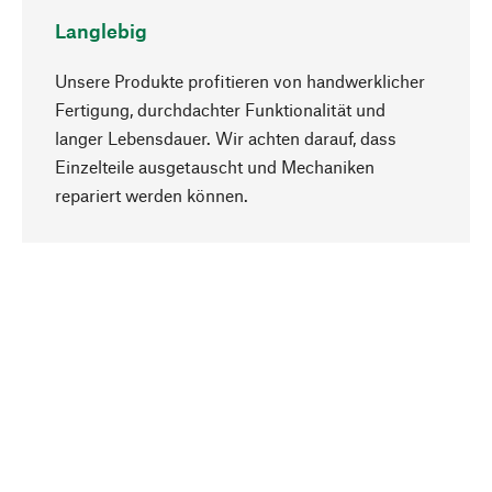
Langlebig
Unsere Produkte profitieren von handwerklicher
Fertigung, durchdachter Funktionalität und
langer Lebensdauer. Wir achten darauf, dass
Einzelteile ausgetauscht und Mechaniken
Nach oben
repariert werden können.
Bewusst
Nachhaltigkeit steht im Fokus unserer
Produktauswahl. Wir setzen auf natürliche
Inhaltsstoffe und Materialien, die gepflegt werden
können, sowie auf eine ressourcenschonende
und sozialverträgliche Produktion.