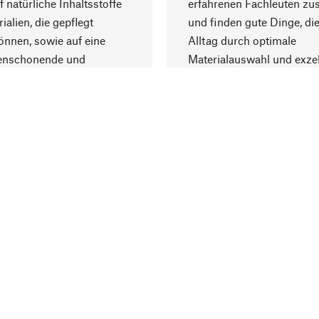
f natürliche Inhaltsstoffe
erfahrenen Fachleuten z
ialien, die gepflegt
und finden gute Dinge, die
nnen, sowie auf eine
Alltag durch optimale
enschonende und
Materialauswahl und exzel
trägliche Produktion.
Fertigung bereichern.
Lieferung & Zah
ine
Versandkosten
ter
Lieferung