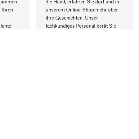
usammen
die Hand, erfahren Sie dort und in
Nach oben
 Ihren
unserem Online-Shop mehr über
ihre Geschichten. Unser
lente
fachkundiges Personal berät Sie
gern.
lung
Unternehmen
Über Manufactum
Stellenangebote