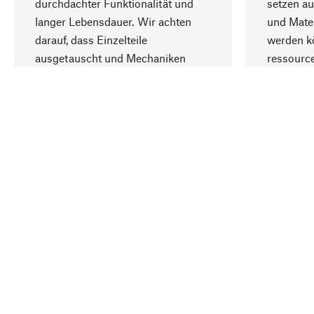
durchdachter Funktionalität und
setzen au
langer Lebensdauer. Wir achten
und Mater
darauf, dass Einzelteile
werden kö
ausgetauscht und Mechaniken
ressourc
repariert werden können.
sozialver
Ihr Land
Österreich
Kontakt
Service
Gutsche
Bestellung, Service & Beratung
Newslet
0732 341638