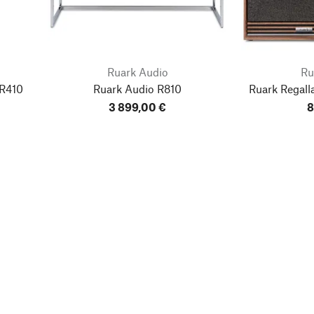
Ruark Audio
Ru
 R410
Ruark Audio R810
Ruark Regall
3 899,00 €
8