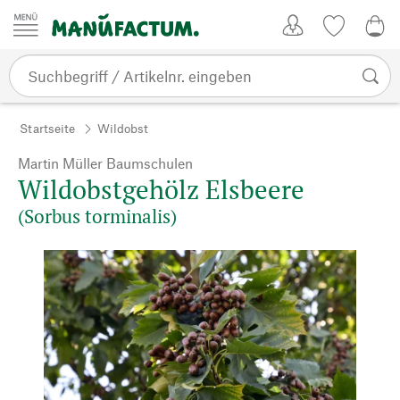
Zum Inhalt springen
Kundenkonto
Merkliste
0,0
Startseite
Wildobst
Martin Müller Baumschulen
Wildobstgehölz Elsbeere
(Sorbus torminalis)