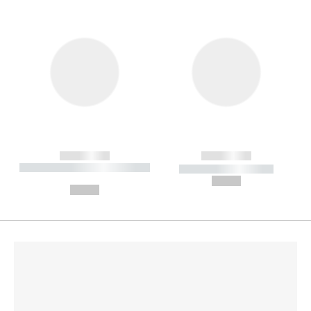
------------
------------
----------- ----------- --------
----------- -----------
---
--,-- €
--,-- €