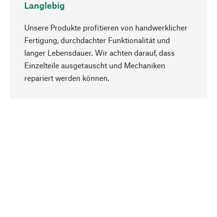
Langlebig
Unsere Produkte profitieren von handwerklicher
Fertigung, durchdachter Funktionalität und
langer Lebensdauer. Wir achten darauf, dass
Einzelteile ausgetauscht und Mechaniken
Nach oben
repariert werden können.
Bewusst
Nachhaltigkeit steht im Fokus unserer
Produktauswahl. Wir setzen auf natürliche
Inhaltsstoffe und Materialien, die gepflegt werden
können, sowie auf eine ressourcenschonende
und sozialverträgliche Produktion.