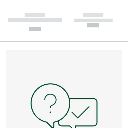
------------
------------
----------- ----------- --------
----------- -----------
---
--,-- €
--,-- €