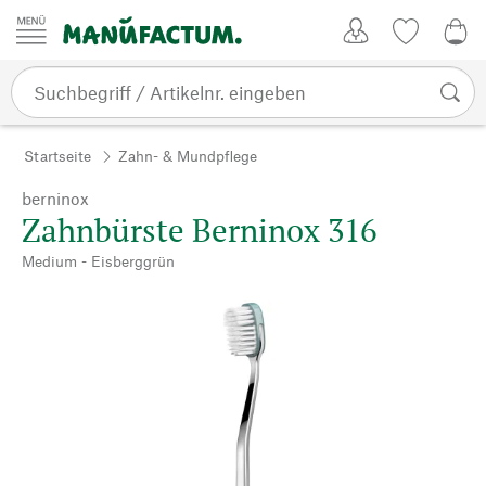
Zum Inhalt springen
Kundenkonto
Merkliste
0,0
Startseite
Zahn- & Mundpflege
berninox
Zahnbürste Berninox 316
Medium - Eisberggrün