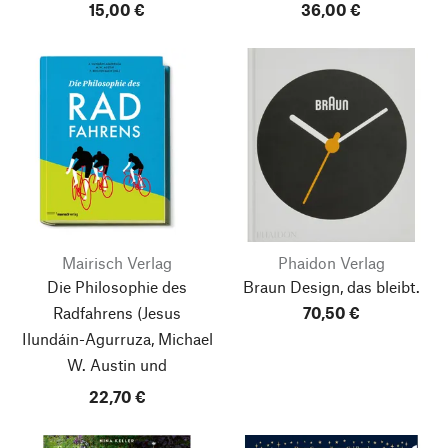
15,00 €
36,00 €
Mairisch Verlag
Phaidon Verlag
Die Philosophie des
Braun
Design, das bleibt.
Radfahrens
(Jesus
70,50 €
Ilundáin-Agurruza, Michael
W. Austin und
PeternReichenbach)
22,70 €