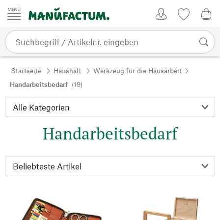
Zum Inhalt springen
Kundenkonto
Merkliste
0,0
Startseite
Haushalt
Werkzeug für die Hausarbeit
Handarbeitsbedarf
(19)
Handarbeitsbedarf