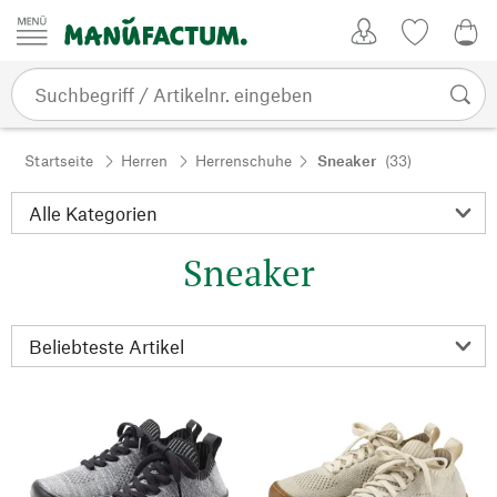
Zum Inhalt springen
Kundenkonto
Merkliste
0,0
Startseite
Herren
Herrenschuhe
Sneaker
(33)
Sneaker