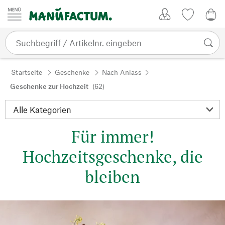
Zum Inhalt springen
Kundenkonto
Merkliste
0,0
Startseite
Geschenke
Nach Anlass
Geschenke zur Hochzeit
(62)
Für immer!
Hochzeitsgeschenke, die
bleiben