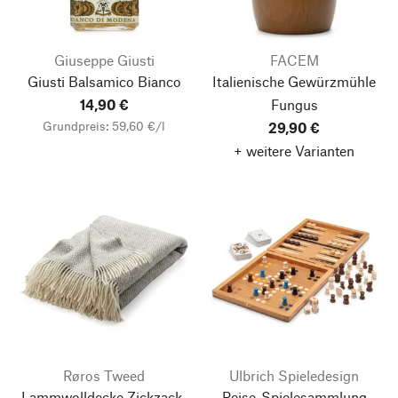
Giuseppe Giusti
FACEM
Giusti Balsamico Bianco
Italienische Gewürzmühle
14,90 €
Fungus
Grundpreis: 59,60 €/l
29,90 €
+ weitere Varianten
Røros Tweed
Ulbrich Spieledesign
Lammwolldecke Zickzack-
Reise-Spielesammlung