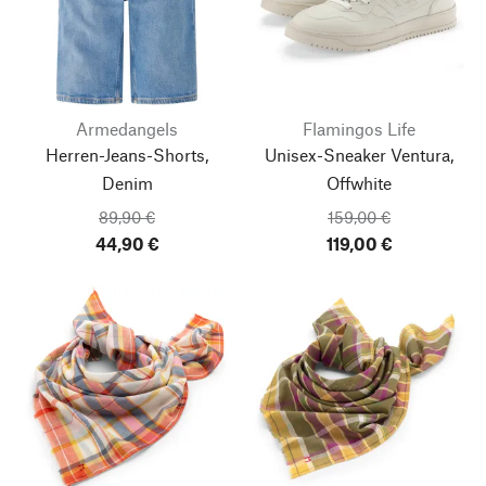
Armedangels
Flamingos Life
Herren-Jeans-Shorts,
Unisex-Sneaker Ventura,
Denim
Offwhite
89,90 €
159,00 €
44,90 €
119,00 €