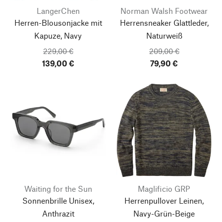
LangerChen
Norman Walsh Footwear
Herren-Blousonjacke mit
Herrensneaker Glattleder,
Kapuze, Navy
Naturweiß
229,00 €
209,00 €
139,00 €
79,90 €
Waiting for the Sun
Maglificio GRP
Sonnenbrille Unisex,
Herrenpullover Leinen,
Anthrazit
Navy-Grün-Beige