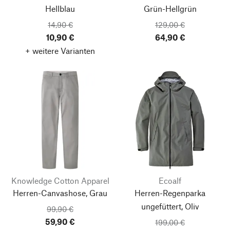
Hellblau
Grün-Hellgrün
14,90 €
129,00 €
10,90 €
64,90 €
+ weitere Varianten
Knowledge Cotton Apparel
Ecoalf
Herren-Canvashose, Grau
Herren-Regenparka
ungefüttert, Oliv
99,90 €
59,90 €
199,00 €