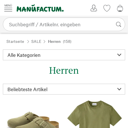
Zum Inhalt springen
Kundenkonto
Merkliste
0,0
Startseite
SALE
Herren
(158)
Herren