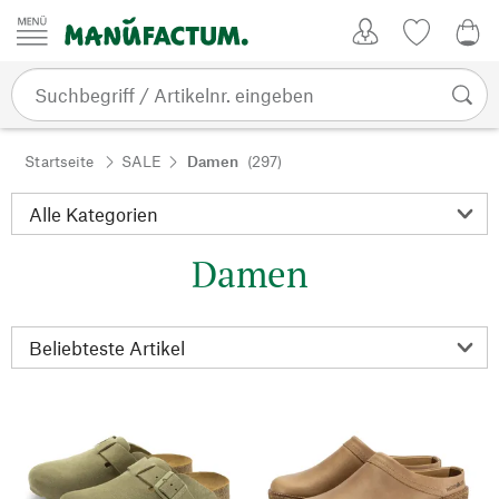
Zum Inhalt springen
Kundenkonto
Merkliste
0,0
Startseite
SALE
Damen
(297)
Damen