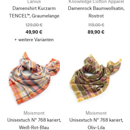
Lanius
Knowledge Cotton Apparel
Damenshirt Kurzarm
Damenrock Baumwollsatin,
TENCEL™, Graumelange
Rostrot
129,00 €
119,00 €
49,90 €
89,90 €
+ weitere Varianten
Moismont
Moismont
Unisextuch N° 768 kariert,
Unisextuch N° 768 kariert,
Weiß-Rot-Blau
Oliv-Lila