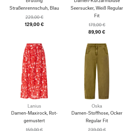
Brütting
Damen-Kurzarmbluse
Straßenrennschuh, Blau
Seersucker, Weiß
Regular
Fit
229,00 €
129,00 €
179,00 €
89,90 €
Lanius
Oska
Damen-Maxirock, Rot-
Damen-Stoffhose, Ocker
gemustert
Regular Fit
159,00 €
239,00 €