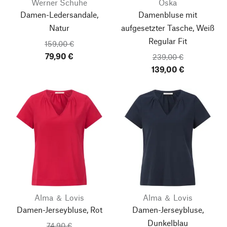
Werner Schuhe
Oska
Damen-Ledersandale,
Damenbluse mit
Natur
aufgesetzter Tasche, Weiß
Regular Fit
159,00 €
79,90 €
239,00 €
139,00 €
Alma ＆ Lovis
Alma ＆ Lovis
Damen-Jerseybluse, Rot
Damen-Jerseybluse,
Dunkelblau
74,90 €