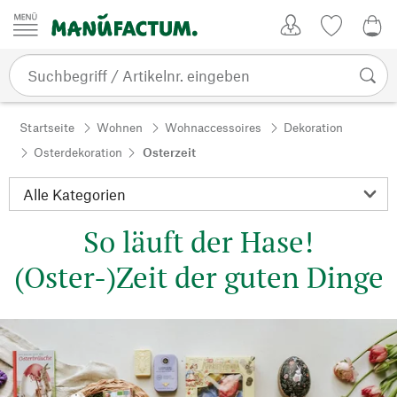
Zum Inhalt springen
Kundenkonto
Merkliste
0,0
Startseite
Wohnen
Wohnaccessoires
Dekoration
Osterdekoration
Osterzeit
So läuft der Hase!
(Oster-)Zeit der guten Dinge