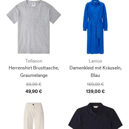
Tellason
Lanius
Herrenshirt Brusttasche,
Damenkleid mit Kräuseln,
Graumelange
Blau
69,90 €
169,00 €
49,90 €
139,00 €