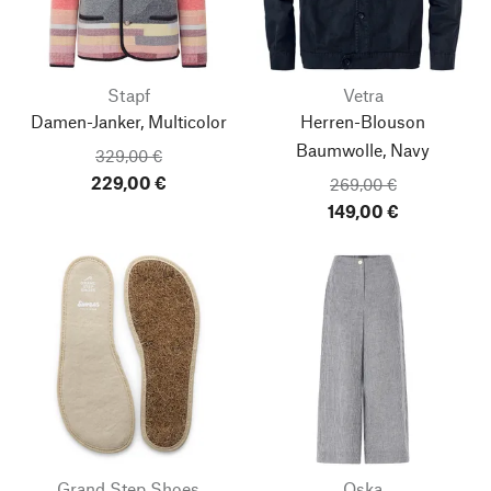
Stapf
Vetra
Damen-Janker, Multicolor
Herren-Blouson
Baumwolle, Navy
329,00 €
229,00 €
269,00 €
149,00 €
Nach oben
Grand Step Shoes
Oska