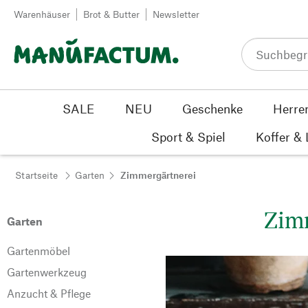
Zum Inhalt springen
Warenhäuser
Brot & Butter
Newsletter
SALE
NEU
Geschenke
Herre
Sport & Spiel
Koffer &
Startseite
Garten
Zimmergärtnerei
Zim
Garten
Gartenmöbel
Gartenwerkzeug
Anzucht & Pflege