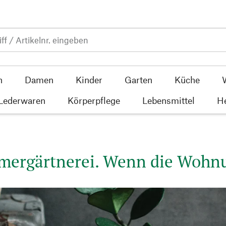
n
Damen
Kinder
Garten
Küche
 Lederwaren
Körperpflege
Lebensmittel
He
mergärtnerei. Wenn die Wohnu