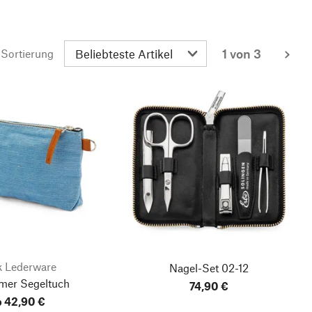
1 von 3
Sortierung
wei
 Lederware
Nagel-Set 02-12
mer Segeltuch
74,90 €
 42,90 €