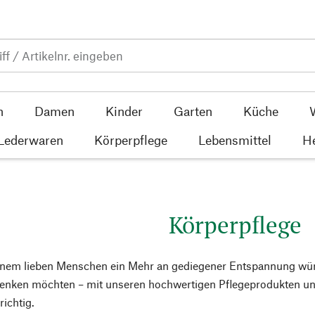
n
Damen
Kinder
Garten
Küche
 Lederwaren
Körperpflege
Lebensmittel
He
Körperpflege
inem lieben Menschen ein Mehr an gediegener Entspannung wünsc
nken möchten – mit unseren hochwertigen Pflegeprodukten und 
richtig.