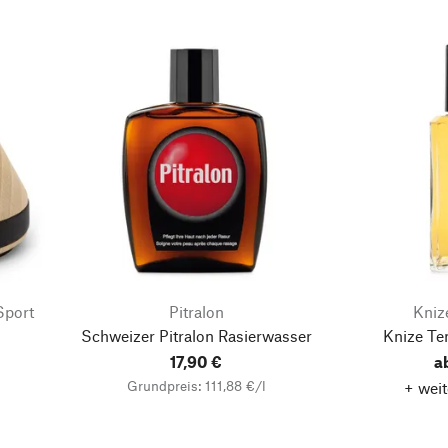
Sport
Pitralon
Kniz
Schweizer Pitralon Rasierwasser
Knize Ten
17,90 €
a
Grundpreis: 111,88 €/l
+ weit