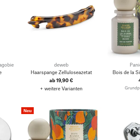
agobie
deweb
Pani
e
Haarspange Zelluloseazetat
Bois de la S
ab 19,90 €
Grundpr
+ weitere Varianten
Neu