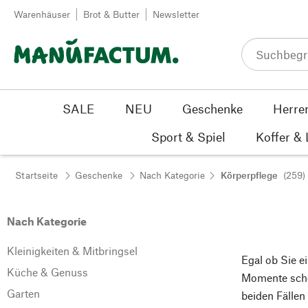
Zum Inhalt springen
Warenhäuser
Brot & Butter
Newsletter
SALE
NEU
Geschenke
Herre
Sport & Spiel
Koffer &
Startseite
Geschenke
Nach Kategorie
Körperpflege
(259)
Nach Kategorie
Kleinigkeiten & Mitbringsel
Egal ob Sie e
Küche & Genuss
Momente sche
Garten
beiden Fällen 