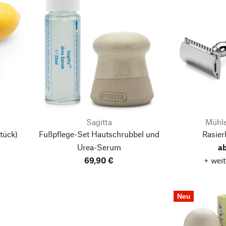
Sagitta
Mühle
tück)
Fußpflege-Set Hautschrubbel und
Rasier
Urea-Serum
a
69,90 €
+ weit
Neu