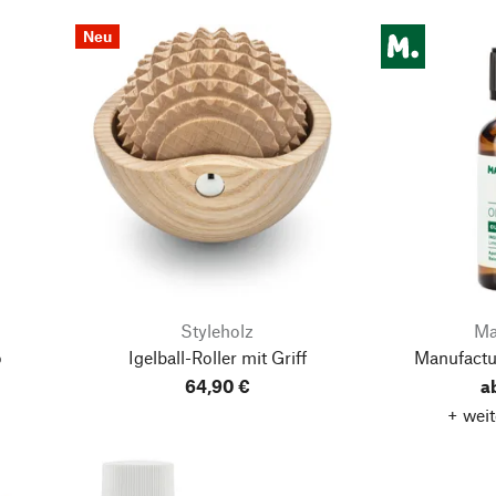
Neu
Styleholz
Ma
o
Igelball-Roller mit Griff
Manufactu
64,90 €
a
+ weit