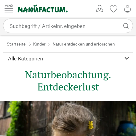
Zum Inhalt springen
Kundenkonto
Merkliste
0,0
Startseite
Kinder
Natur entdecken und erforschen
Naturbeobachtung.
Entdeckerlust