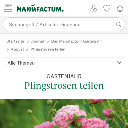
Zum Inhalt springen
Kundenkonto
Merkliste
0,0
Startseite
Journal
Das Manufactum Gartenjahr
August
Pfingstrosen teilen
GARTENJAHR
Pfingstrosen teilen