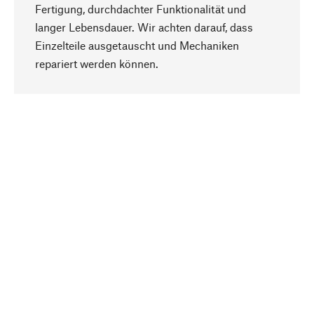
Fertigung, durchdachter Funktionalität und
langer Lebensdauer. Wir achten darauf, dass
Einzelteile ausgetauscht und Mechaniken
Nach oben
repariert werden können.
Bewusst
Nachhaltigkeit steht im Fokus unserer
Produktauswahl. Wir setzen auf natürliche
Inhaltsstoffe und Materialien, die gepflegt werden
können, sowie auf eine ressourcenschonende
und sozialverträgliche Produktion.