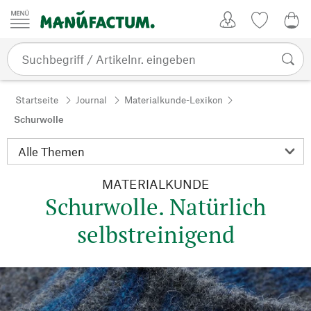
Zum Inhalt springen
Kundenkonto
Merkliste
0,0
Startseite
Journal
Materialkunde-Lexikon
Schurwolle
MATERIALKUNDE
Schurwolle. Natürlich
selbstreinigend