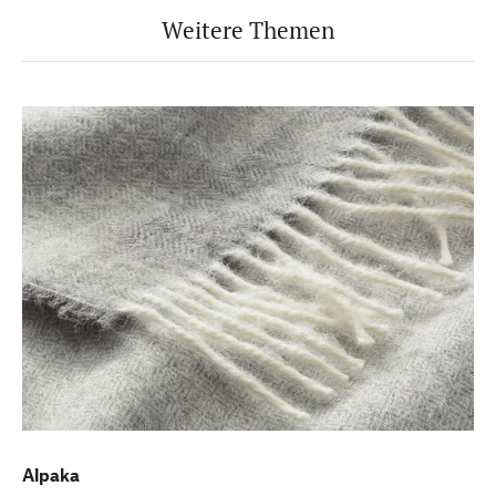
eine entsprechende Mitteilung an
Weitere Themen
info@manufactum.at oder die Abmeldemöglichkeit
am Ende eines jeden Newsletters widerrufen
werden. Die
Datenschutzinformationen
habe ich
zur Kenntnis genommen.
Alpaka