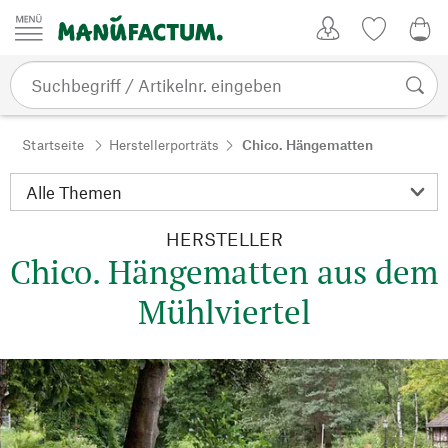
Zum Inhalt springen
Kundenkonto
Merkliste
0,0
Startseite
Herstellerporträts
Chico. Hängematten
HERSTELLER
Chico. Hängematten aus dem
Mühlviertel