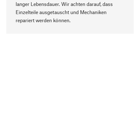
langer Lebensdauer. Wir achten darauf, dass
Einzelteile ausgetauscht und Mechaniken
Nach oben
repariert werden können.
Bewusst
Nachhaltigkeit steht im Fokus unserer
Produktauswahl. Wir setzen auf natürliche
Inhaltsstoffe und Materialien, die gepflegt werden
können, sowie auf eine ressourcenschonende
und sozialverträgliche Produktion.
Ausgewählt