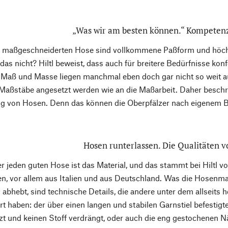
„Was wir am besten können.“ Kompetenz
er maßgeschneiderten Hose sind vollkommene Paßform und höchs
das nicht? Hiltl beweist, dass auch für breitere Bedürfnisse ko
 Maß und Masse liegen manchmal eben doch gar nicht so weit 
aßstäbe angesetzt werden wie an die Maßarbeit. Daher beschrän
ung von Hosen. Denn das können die Oberpfälzer nach eigenem 
Hosen runterlassen. Die Qualitäten vo
er jeden guten Hose ist das Material, und das stammt bei Hiltl v
en, vor allem aus Italien und aus Deutschland. Was die Hosenma
abhebt, sind technische Details, die andere unter dem allseits
ert haben: der über einen langen und stabilen Garnstiel befestig
tzt und keinen Stoff verdrängt, oder auch die eng gestochenen Nä