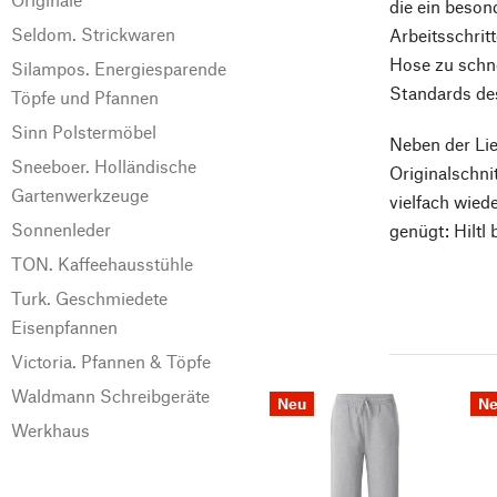
die ein beson
Seldom. Strickwaren
Arbeitsschrit
Hose zu schne
Silampos. Energiesparende
Standards de
Töpfe und Pfannen
Sinn Polstermöbel
Neben der Lie
Sneeboer. Holländische
Originalschni
Gartenwerkzeuge
vielfach wied
Sonnenleder
genügt: Hiltl 
TON. Kaffeehausstühle
Turk. Geschmiedete
Eisenpfannen
Victoria. Pfannen & Töpfe
Waldmann Schreibgeräte
Neu
N
Werkhaus