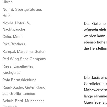
Uhren
Nohrd. Sportgeräte aus
Holz
Novila. Unter- &
Das Ziel ein
Nachtwäsche
wünscht sich 
werden kann.
Oska. Mode
ebenso hohe M
Pike Brothers
die Herstell
Rampal. Marseiller Seifen
Red Wing Shoe Company
Riess. Emailliertes
Kochgerät
Die Basis ein
Rofa Berufskleidung
Garnlieferant
Ruark Audio. Guter Klang
Mitbewerbern 
aus Großbritannien
lange elimini
Schuh-Bertl. Münchener
Querriegel si
Originale