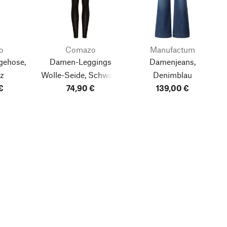
o
Comazo
Manufactum
ehose,
Damen-Leggings
Damenjeans,
z
Wolle-Seide, Schwarz
Denimblau
€
74,90 €
139,00 €