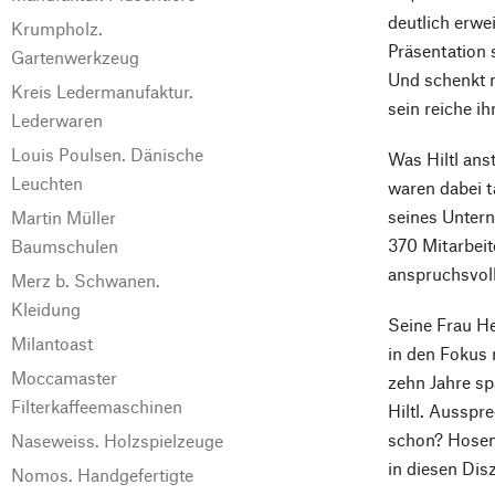
deutlich erwe
Krumpholz.
Präsentation 
Gartenwerkzeug
Und schenkt m
Kreis Ledermanufaktur.
sein reiche ih
Lederwaren
Louis Poulsen. Dänische
Was Hiltl ans
Leuchten
waren dabei t
seines Untern
Martin Müller
370 Mitarbeit
Baumschulen
anspruchsvol
Merz b. Schwanen.
Kleidung
Seine Frau He
Milantoast
in den Fokus
Moccamaster
zehn Jahre sp
Filterkaffeemaschinen
Hiltl. Ausspr
schon? Hosen 
Naseweiss. Holzspielzeuge
in diesen Disz
Nomos. Handgefertigte