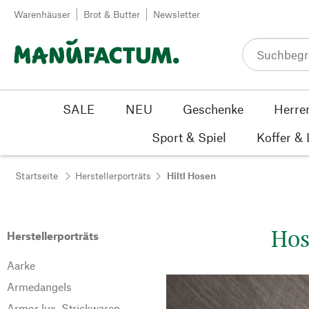
Zum Inhalt springen
Warenhäuser
Brot & Butter
Newsletter
SALE
NEU
Geschenke
Herre
Sport & Spiel
Koffer &
Startseite
Herstellerporträts
Hiltl Hosen
Hos
Herstellerporträts
Aarke
Armedangels
Armor lux. Strickwaren