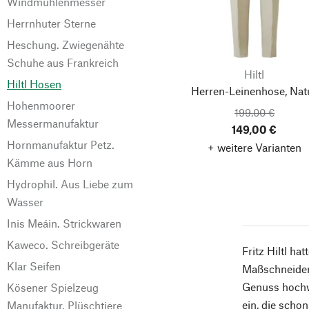
Windmühlenmesser
Herrnhuter Sterne
Heschung. Zwiegenähte
Schuhe aus Frankreich
Hiltl
Hiltl Hosen
Herren-Leinenhose, Nat
Hohenmoorer
199,00 €
Messermanufaktur
149,00 €
Hornmanufaktur Petz.
+ weitere Varianten
Kämme aus Horn
Hydrophil. Aus Liebe zum
Wasser
Inis Meáin. Strickwaren
Kaweco. Schreibgeräte
Fritz Hiltl h
Klar Seifen
Maßschneider.
Genuss hochw
Kösener Spielzeug
ein, die scho
Manufaktur. Plüschtiere