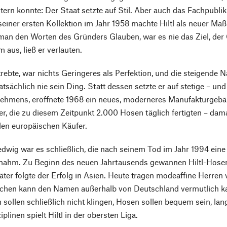
itern konnte: Der Staat setzte auf Stil. Aber auch das Fachpubl
seiner ersten Kollektion im Jahr 1958 machte Hiltl als neuer M
an den Worten des Gründers Glauben, war es nie das Ziel, der
m aus, ließ er verlauten.
trebte, war nichts Geringeres als Perfektion, und die steigende
atsächlich nie sein Ding. Statt dessen setzte er auf stetige – u
ehmens, eröffnete 1968 ein neues, moderneres Manufakturgebäu
er, die zu diesem Zeitpunkt 2.000 Hosen täglich fertigten – dam
len europäischen Käufer.
dwig war es schließlich, die nach seinem Tod im Jahr 1994 ein
 nahm. Zu Beginn des neuen Jahrtausends gewannen Hiltl-Hose
äter folgte der Erfolg in Asien. Heute tragen modeaffine Herren
echen kann den Namen außerhalb von Deutschland vermutlich ka
sollen schließlich nicht klingen, Hosen sollen bequem sein, la
iplinen spielt Hiltl in der obersten Liga.